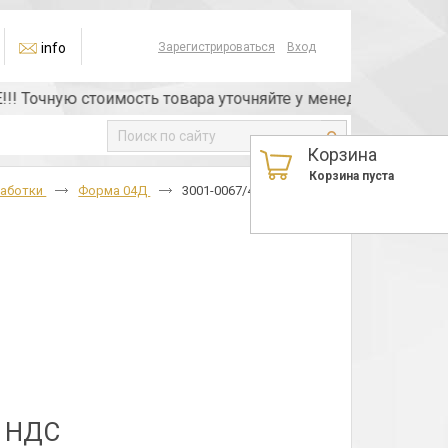
info
Зарегистрироваться
Вход
очную стоимость товара уточняйте у менеджера или по те
Корзина
Корзина пуста
работки
Форма 04Д
3001-0067/4 BK8
з НДС