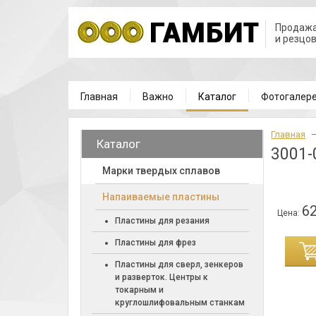
Продажа
и резцо
Главная
Важно
Каталог
Фотогалер
Главная
Каталог
3001-
Марки твердых сплавов
Напаиваемые пластины
62
Цена:
Пластины для резания
Пластины для фрез
ИНУ
Пластины для сверл, зенкеров
и разверток. Центры к
токарным и
круглошлифовальным станкам