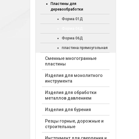
Пластины для
деревообработки
Форма 01Д
Форма 04Д
Форма 06Д
пластина прямоугольная
Cменные многогранные
пластины
Изделия для монолитного
инструмента
Изделия для обработки
металлов давлением
Изделия для бурения
Резцы горные, дорожные и
строительные
Инструмент для сверления и