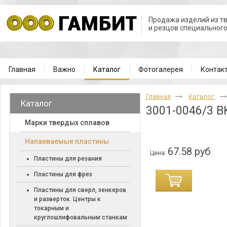
Продажа изделий из т
и резцов специальног
Главная
Важно
Каталог
Фотогалерея
Контак
Главная
Каталог
Каталог
3001-0046/3 B
Марки твердых сплавов
Напаиваемые пластины
67.58 руб
Цена:
Пластины для резания
Пластины для фрез
Пластины для сверл, зенкеров
и разверток. Центры к
токарным и
круглошлифовальным станкам