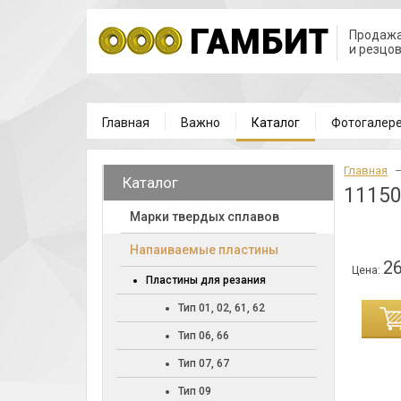
Продажа
и резцо
Главная
Важно
Каталог
Фотогалер
Главная
Каталог
1115
Марки твердых сплавов
Напаиваемые пластины
26
Цена:
Пластины для резания
Тип 01, 02, 61, 62
ИНУ
Тип 06, 66
Тип 07, 67
Тип 09