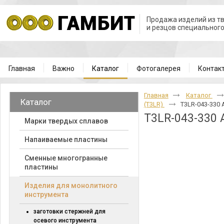
Продажа изделий из т
и резцов специальног
Главная
Важно
Каталог
Фотогалерея
Контак
Главная
Каталог
Каталог
(T3LR)
T3LR-043-330 
T3LR-043-330 
Марки твердых сплавов
Напаиваемые пластины
Cменные многогранные
пластины
Изделия для монолитного
инструмента
заготовки стержней для
осевого инструмента