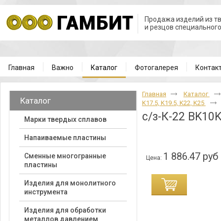
Продажа изделий из т
и резцов специальног
Главная
Важно
Каталог
Фотогалерея
Контак
Главная
Каталог
Каталог
K17.5, K19.5, K22, K25
с/з-К-22 BK10
Марки твердых сплавов
Напаиваемые пластины
1 886.47 руб
Cменные многогранные
Цена:
пластины
Изделия для монолитного
инструмента
Изделия для обработки
металлов давлением