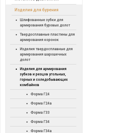
Изделия для бурения
Шлифованные зубки для
армирования буровых долот
Твердосплавные пластины для
армирования коронок
Изделия твердосплавные для
армирования шарошечных
долот
Изделия для армирования
зубков и резцов угольных,
горных и соледобывающих
комбайнов
Форма Г24
Форма Г24а
Форма Г33
Форма Г34
Форма Г34а