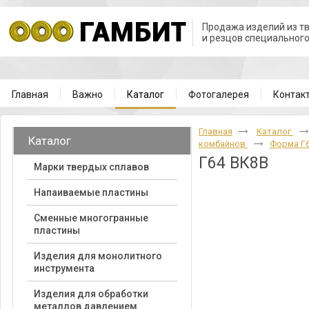
Продажа изделий из т
и резцов специальног
Главная
Важно
Каталог
Фотогалерея
Контак
Главная
Каталог
Каталог
комбайнов
Форма Г
Г64 ВК8В
Марки твердых сплавов
Напаиваемые пластины
Cменные многогранные
пластины
Изделия для монолитного
инструмента
Изделия для обработки
металлов давлением