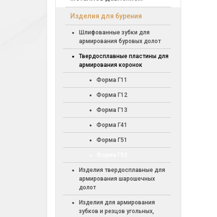
Изделия для бурения
Шлифованные зубки для
армирования буровых долот
Твердосплавные пластины для
армирования коронок
Форма Г11
Форма Г12
Форма Г13
Форма Г41
Форма Г51
Форма Г53
Изделия твердосплавные для
армирования шарошечных
долот
Изделия для армирования
зубков и резцов угольных,