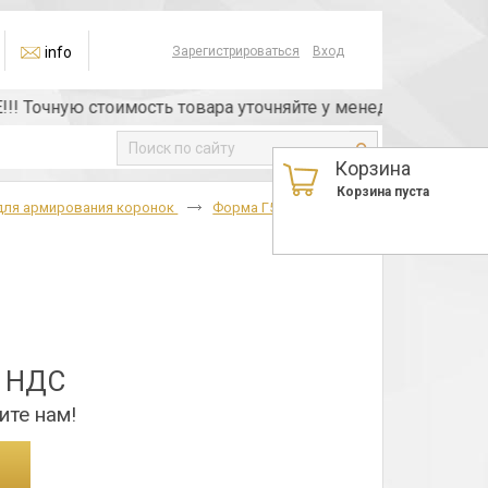
info
Зарегистрироваться
Вход
очную стоимость товара уточняйте у менеджера или по тел
Корзина
Корзина пуста
для армирования коронок
Форма Г53
Г5302
з НДС
ите нам!