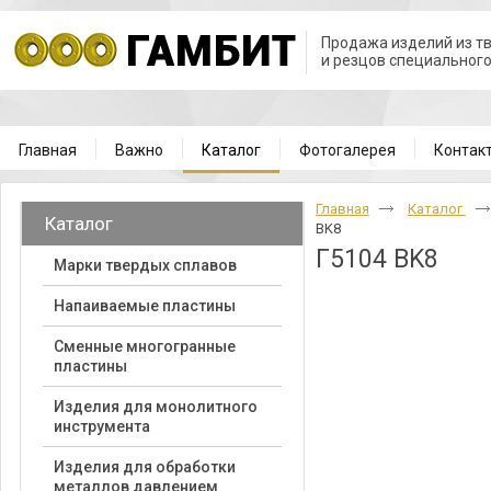
Продажа изделий из т
и резцов специальног
Главная
Важно
Каталог
Фотогалерея
Контак
Главная
Каталог
Каталог
BK8
Г5104 BK8
Марки твердых сплавов
Напаиваемые пластины
Cменные многогранные
пластины
Изделия для монолитного
инструмента
Изделия для обработки
металлов давлением