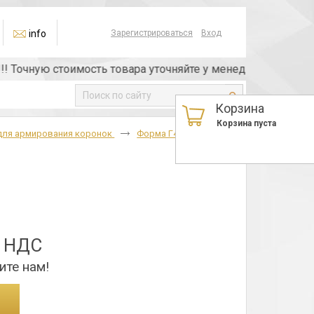
info
Зарегистрироваться
Вход
чную стоимость товара уточняйте у менеджера или по тел
Корзина
Корзина пуста
для армирования коронок
Форма Г41
Г4108
з НДС
ите нам!