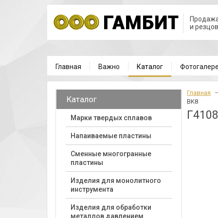
Продажа
и резцо
Главная
Важно
Каталог
Фотогалер
Главная
Каталог
BK8
Г4108
Марки твердых сплавов
Напаиваемые пластины
Cменные многогранные
пластины
Изделия для монолитного
инструмента
Изделия для обработки
металлов давлением