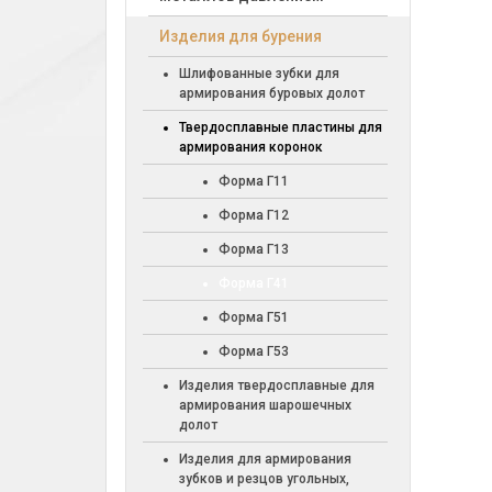
Изделия для бурения
Шлифованные зубки для
армирования буровых долот
Твердосплавные пластины для
армирования коронок
Форма Г11
Форма Г12
Форма Г13
Форма Г41
Форма Г51
Форма Г53
Изделия твердосплавные для
армирования шарошечных
долот
Изделия для армирования
зубков и резцов угольных,