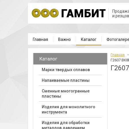
Продажа
и резцо
Главная
Важно
Каталог
Фотогалер
Главная
Каталог
Г2607 ВК8
Г260
Марки твердых сплавов
Напаиваемые пластины
Cменные многогранные
пластины
Изделия для монолитного
инструмента
Изделия для обработки
металлов давлением