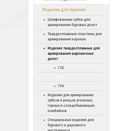
Изделия для бурения
Шлифованные зубки для
армирования буровых долот
Твердосплавные пластины для
армирования коронок
Изделия твердосплавные для
армирования шарошечных
долот
Г25
Г26
Г54
Изделия для армирования
зубков и резцов угольных,
горных и соледобывающих
комбайнов
Специальные изделия для
бурового и дорожного
инструмента