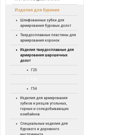
Изделия для бурения
Шлифованные зубки для
армирования буровых долот
Твердосплавные пластины для
армирования коронок
Изделия твердосплавные для
армирования шарошечных
долот
Г25
Г26
Г54
Изделия для армирования
зубков и резцов угольных,
горных и соледобывающих
комбайнов
Специальные изделия для
бурового и дорожного
инструмента