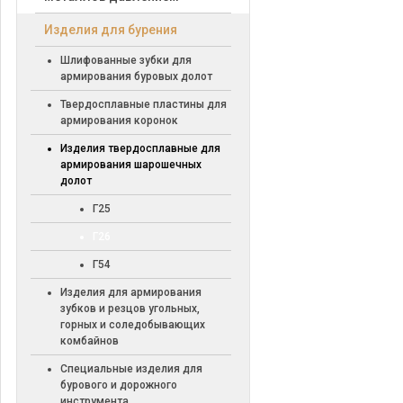
Изделия для бурения
Шлифованные зубки для
армирования буровых долот
Твердосплавные пластины для
армирования коронок
Изделия твердосплавные для
армирования шарошечных
долот
Г25
Г26
Г54
Изделия для армирования
зубков и резцов угольных,
горных и соледобывающих
комбайнов
Специальные изделия для
бурового и дорожного
инструмента