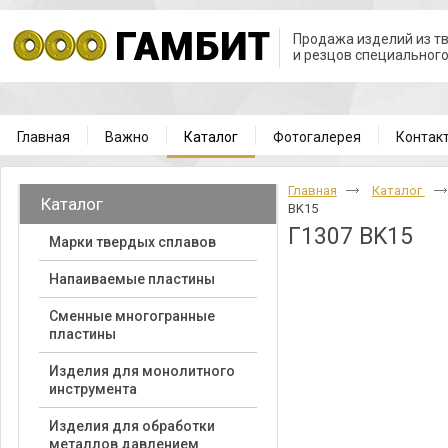
Продажа изделий из т
и резцов специальног
Главная
Важно
Каталог
Фотогалерея
Контак
Главная
Каталог
Каталог
BK15
Г1307 BK15
Марки твердых сплавов
Напаиваемые пластины
Cменные многогранные
пластины
Изделия для монолитного
инструмента
Изделия для обработки
металлов давлением