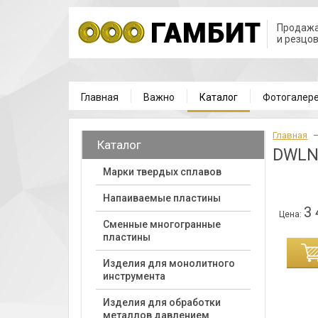
Продажа
и резцо
Главная
Важно
Каталог
Фотогалер
Главная
Каталог
DWLN
Марки твердых сплавов
Напаиваемые пластины
3 
Цена:
Cменные многогранные
пластины
ИНУ
Изделия для монолитного
инструмента
Изделия для обработки
металлов давлением