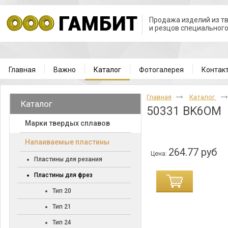
Продажа изделий из т
и резцов специальног
Главная
Важно
Каталог
Фотогалерея
Контак
Главная
Каталог
Каталог
50331 BK6OM
Марки твердых сплавов
Напаиваемые пластины
264.77 руб
Цена:
Пластины для резания
Пластины для фрез
Тип 20
Тип 21
Тип 24