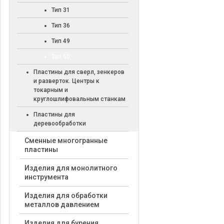
Тип 31
Тип 36
Тип 49
Тип 50
Пластины для сверл, зенкеров
и разверток. Центры к
токарным и
круглошлифовальным станкам
Пластины для
деревообработки
Cменные многогранные
пластины
Изделия для монолитного
инструмента
Изделия для обработки
металлов давлением
Изделия для бурения