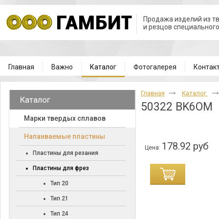
Продажа изделий из т
и резцов специальног
Главная
Важно
Каталог
Фотогалерея
Контак
Главная
Каталог
Каталог
50322 BK6OM
Марки твердых сплавов
Напаиваемые пластины
178.92 руб
Цена:
Пластины для резания
Пластины для фрез
Тип 20
Тип 21
Тип 24