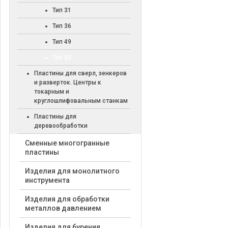
Тип 31
Тип 36
Тип 49
Тип 50
Пластины для сверл, зенкеров
и разверток. Центры к
токарным и
круглошлифовальным станкам
Пластины для
деревообработки
Cменные многогранные
пластины
Изделия для монолитного
инструмента
Изделия для обработки
металлов давлением
Изделия для бурения