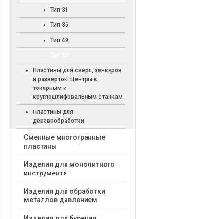
Тип 31
Тип 36
Тип 49
Тип 50
Пластины для сверл, зенкеров
и разверток. Центры к
токарным и
круглошлифовальным станкам
Пластины для
деревообработки
Cменные многогранные
пластины
Изделия для монолитного
инструмента
Изделия для обработки
металлов давлением
Изделия для бурения