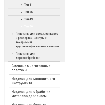
Тип 31
Тип 36
Тип 49
Тип 50
Пластины для сверл, зенкеров
и разверток. Центры к
токарным и
круглошлифовальным станкам
Пластины для
деревообработки
Cменные многогранные
пластины
Изделия для монолитного
инструмента
Изделия для обработки
металлов давлением
Изделия для бурения