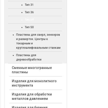
Тип 31
Тип 36
Тип 49
Тип 50
Пластины для сверл, зенкеров
и разверток. Центры к
токарным и
круглошлифовальным станкам
Пластины для
деревообработки
Cменные многогранные
пластины
Изделия для монолитного
инструмента
Изделия для обработки
металлов давлением
Изделия для бурения