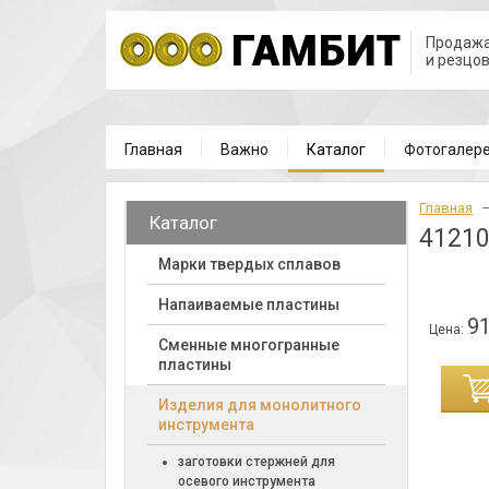
Продажа
и резцо
Главная
Важно
Каталог
Фотогалер
Главная
Каталог
41210
Марки твердых сплавов
Напаиваемые пластины
91
Цена:
Cменные многогранные
пластины
ИНУ
Изделия для монолитного
инструмента
заготовки стержней для
осевого инструмента