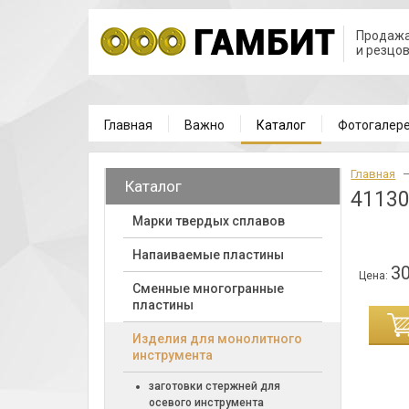
Продажа
и резцо
Главная
Важно
Каталог
Фотогалер
Главная
Каталог
41130
Марки твердых сплавов
Напаиваемые пластины
30
Цена:
Cменные многогранные
пластины
ИНУ
Изделия для монолитного
инструмента
заготовки стержней для
осевого инструмента