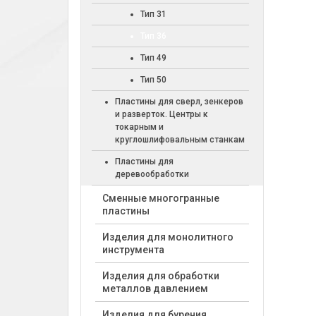
Тип 31
Тип 36
Тип 49
Тип 50
Пластины для сверл, зенкеров
и разверток. Центры к
токарным и
круглошлифовальным станкам
Пластины для
деревообработки
Cменные многогранные
пластины
Изделия для монолитного
инструмента
Изделия для обработки
металлов давлением
Изделия для бурения