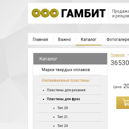
Продажа
и резцо
Главная
Важно
Каталог
Фотогалер
Главная
Каталог
36530
Марки твердых сплавов
Напаиваемые пластины
20
Цена:
Пластины для резания
Пластины для фрез
ИНУ
Тип 20
Тип 21
Тип 24