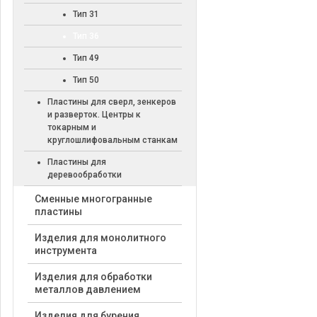
Тип 31
Тип 36
Тип 49
Тип 50
Пластины для сверл, зенкеров
и разверток. Центры к
токарным и
круглошлифовальным станкам
Пластины для
деревообработки
Cменные многогранные
пластины
Изделия для монолитного
инструмента
Изделия для обработки
металлов давлением
Изделия для бурения