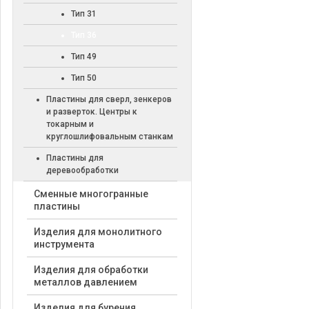
Тип 31
Тип 36
Тип 49
Тип 50
Пластины для сверл, зенкеров
и разверток. Центры к
токарным и
круглошлифовальным станкам
Пластины для
деревообработки
Cменные многогранные
пластины
Изделия для монолитного
инструмента
Изделия для обработки
металлов давлением
Изделия для бурения