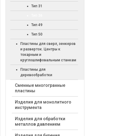
Тип 31
Тип 36
Тип 49
Тип 50
Пластины для сверл, зенкеров
и разверток. Центры к
токарным и
круглошлифовальным станкам
Пластины для
деревообработки
Cменные многогранные
пластины
Изделия для монолитного
инструмента
Изделия для обработки
металлов давлением
Изделия для бурения