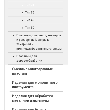
Тип 31
Тип 36
Тип 49
Тип 50
Пластины для сверл, зенкеров
и разверток. Центры к
токарным и
круглошлифовальным станкам
Пластины для
деревообработки
Cменные многогранные
пластины
Изделия для монолитного
инструмента
Изделия для обработки
металлов давлением
Изделия для бурения