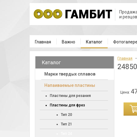
Продажа
и резцо
Главная
Важно
Каталог
Фотогалер
Главная
Каталог
24850
Марки твердых сплавов
Напаиваемые пластины
47
Цена:
Пластины для резания
Пластины для фрез
ИНУ
Тип 20
Тип 21
Тип 24