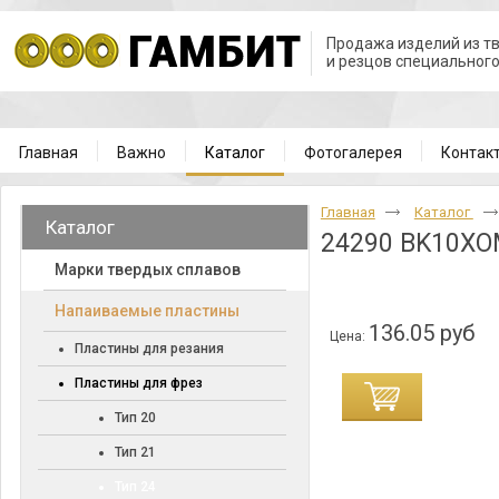
Продажа изделий из т
и резцов специальног
Главная
Важно
Каталог
Фотогалерея
Контак
Главная
Каталог
Каталог
24290 BK10X
Марки твердых сплавов
Напаиваемые пластины
136.05 руб
Цена:
Пластины для резания
Пластины для фрез
Тип 20
Тип 21
Тип 24