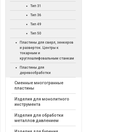
Тип 31
Тип 36
Тип 49
Тип 50
Пластины для сверл, зенкеров
и разверток. Центры к
токарным и
круглошлифовальным станкам
Пластины для
деревообработки
Cменные многогранные
пластины
Изделия для монолитного
инструмента
Изделия для обработки
металлов давлением
Изделия для бурения