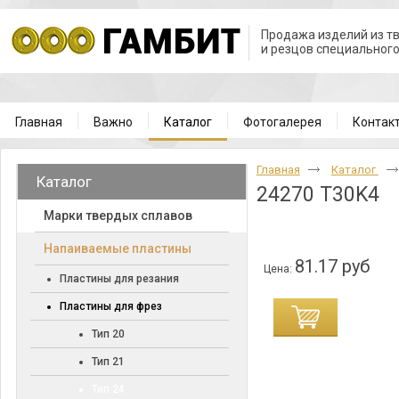
Продажа изделий из т
и резцов специальног
Главная
Важно
Каталог
Фотогалерея
Контак
Главная
Каталог
Каталог
24270 T30K4
Марки твердых сплавов
Напаиваемые пластины
81.17 руб
Цена:
Пластины для резания
Пластины для фрез
Тип 20
Тип 21
Тип 24