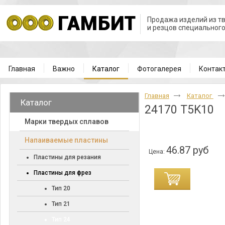
Продажа изделий из т
и резцов специальног
Главная
Важно
Каталог
Фотогалерея
Контак
Главная
Каталог
Каталог
24170 T5K10
Марки твердых сплавов
Напаиваемые пластины
46.87 руб
Цена:
Пластины для резания
Пластины для фрез
Тип 20
Тип 21
Тип 24