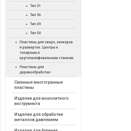
Тип 31
Тип 36
Тип 49
Тип 50
Пластины для сверл, зенкеров
и разверток. Центры к
токарным и
круглошлифовальным станкам
Пластины для
деревообработки
Cменные многогранные
пластины
Изделия для монолитного
инструмента
Изделия для обработки
металлов давлением
Изделия для бурения