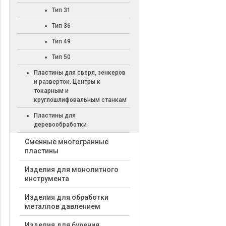
Тип 31
Тип 36
Тип 49
Тип 50
Пластины для сверл, зенкеров
и разверток. Центры к
токарным и
круглошлифовальным станкам
Пластины для
деревообработки
Cменные многогранные
пластины
Изделия для монолитного
инструмента
Изделия для обработки
металлов давлением
Изделия для бурения