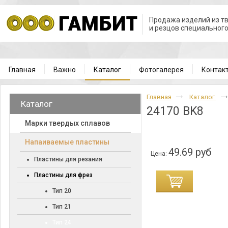
Продажа изделий из т
и резцов специальног
Главная
Важно
Каталог
Фотогалерея
Контак
Главная
Каталог
Каталог
24170 BK8
Марки твердых сплавов
Напаиваемые пластины
49.69 руб
Цена:
Пластины для резания
Пластины для фрез
Тип 20
Тип 21
Тип 24