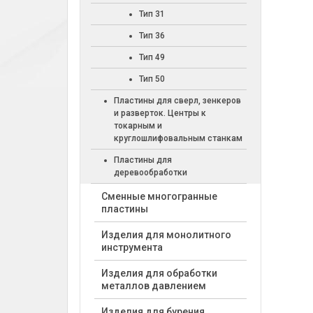
Тип 31
Тип 36
Тип 49
Тип 50
Пластины для сверл, зенкеров
и разверток. Центры к
токарным и
круглошлифовальным станкам
Пластины для
деревообработки
Cменные многогранные
пластины
Изделия для монолитного
инструмента
Изделия для обработки
металлов давлением
Изделия для бурения