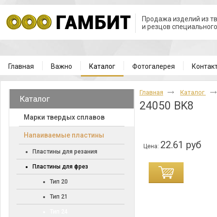
Продажа изделий из т
и резцов специальног
Главная
Важно
Каталог
Фотогалерея
Контак
Главная
Каталог
Каталог
24050 BK8
Марки твердых сплавов
Напаиваемые пластины
22.61 руб
Цена:
Пластины для резания
Пластины для фрез
Тип 20
Тип 21
Тип 24