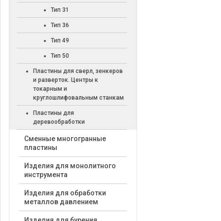
Тип 31
Тип 36
Тип 49
Тип 50
Пластины для сверл, зенкеров
и разверток. Центры к
токарным и
круглошлифовальным станкам
Пластины для
деревообработки
Cменные многогранные
пластины
Изделия для монолитного
инструмента
Изделия для обработки
металлов давлением
Изделия для бурения