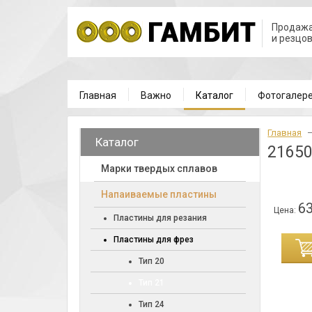
Продажа
и резцо
Главная
Важно
Каталог
Фотогалер
Главная
Каталог
21650
Марки твердых сплавов
Напаиваемые пластины
63
Цена:
Пластины для резания
Пластины для фрез
ИНУ
Тип 20
Тип 21
Тип 24