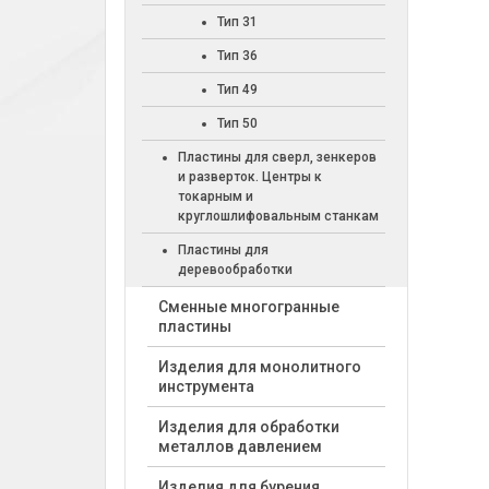
Тип 31
Тип 36
Тип 49
Тип 50
Пластины для сверл, зенкеров
и разверток. Центры к
токарным и
круглошлифовальным станкам
Пластины для
деревообработки
Cменные многогранные
пластины
Изделия для монолитного
инструмента
Изделия для обработки
металлов давлением
Изделия для бурения