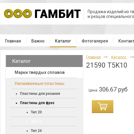
Продажа изделий из т
и резцов специальног
Главная
Важно
Каталог
Фотогалерея
Контак
Главная
Каталог
Каталог
21590 T5K10
Марки твердых сплавов
Напаиваемые пластины
306.67 руб
Цена:
Пластины для резания
Пластины для фрез
Тип 20
Тип 21
Тип 24