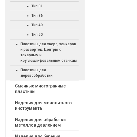
Тип 31
Тип 36
Тип 49
Тип 50
Пластины для сверл, зенкеров
и разверток. Центры к
токарным и
круглошлифовальным станкам
Пластины для
деревообработки
Cменные многогранные
пластины
Изделия для монолитного
инструмента
Изделия для обработки
металлов давлением
Изделия для бурения