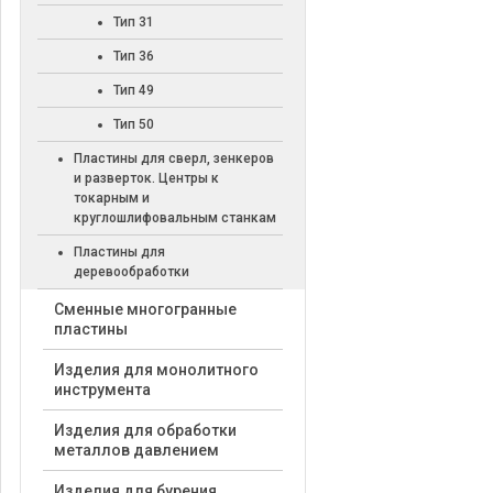
Тип 31
Тип 36
Тип 49
Тип 50
Пластины для сверл, зенкеров
и разверток. Центры к
токарным и
круглошлифовальным станкам
Пластины для
деревообработки
Cменные многогранные
пластины
Изделия для монолитного
инструмента
Изделия для обработки
металлов давлением
Изделия для бурения