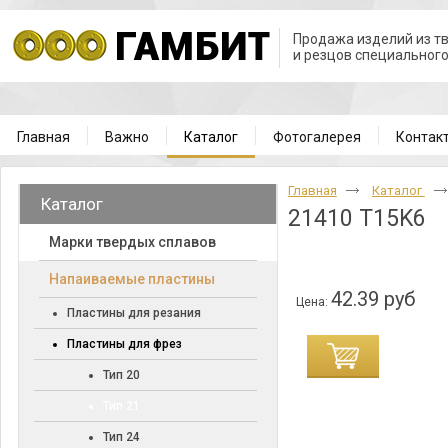
Продажа изделий из т
и резцов специальног
Главная
Важно
Каталог
Фотогалерея
Контак
Главная
Каталог
Каталог
21410 T15K6
Марки твердых сплавов
Напаиваемые пластины
42.39 руб
Цена:
Пластины для резания
Пластины для фрез
Тип 20
Тип 21
Тип 24