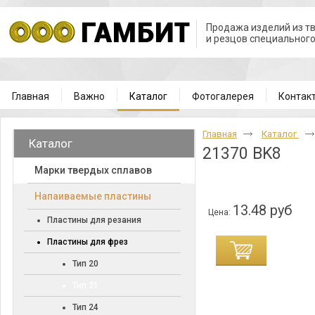
Продажа изделий из т
и резцов специальног
Главная
Важно
Каталог
Фотогалерея
Контак
Главная
Каталог
Каталог
21370 BK8
Марки твердых сплавов
Напаиваемые пластины
13.48 руб
Цена:
Пластины для резания
Пластины для фрез
Тип 20
Тип 21
Тип 24