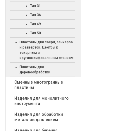
Тип 31
Тип 36
Тип 49
Тип 50
Пластины для сверл, зенкеров
и разверток. Центры к
токарным и
круглошлифовальным станкам
Пластины для
деревообработки
Cменные многогранные
пластины
Изделия для монолитного
инструмента
Изделия для обработки
металлов давлением
Изделия для бурения