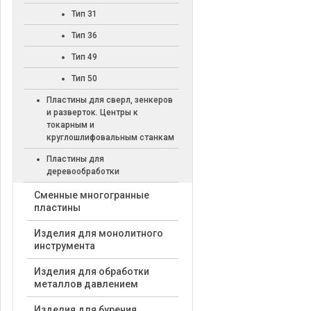
Тип 31
Тип 36
Тип 49
Тип 50
Пластины для сверл, зенкеров
и разверток. Центры к
токарным и
круглошлифовальным станкам
Пластины для
деревообработки
Cменные многогранные
пластины
Изделия для монолитного
инструмента
Изделия для обработки
металлов давлением
Изделия для бурения