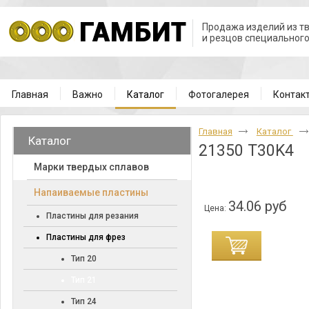
Продажа изделий из т
и резцов специальног
Главная
Важно
Каталог
Фотогалерея
Контак
Главная
Каталог
Каталог
21350 T30K4
Марки твердых сплавов
Напаиваемые пластины
34.06 руб
Цена:
Пластины для резания
Пластины для фрез
Тип 20
Тип 21
Тип 24