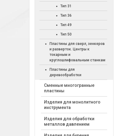
Тип 31
Тип 36
Тип 49
Тип 50
Пластины для сверл, зенкеров
и разверток. Центры к
токарным и
круглошлифовальным станкам
Пластины для
деревообработки
Cменные многогранные
пластины
Изделия для монолитного
инструмента
Изделия для обработки
металлов давлением
Изделия для бурения