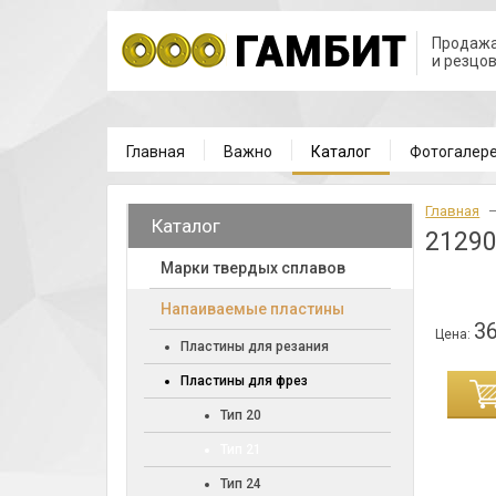
Продажа
и резцо
Главная
Важно
Каталог
Фотогалер
Главная
Каталог
21290
Марки твердых сплавов
Напаиваемые пластины
36
Цена:
Пластины для резания
Пластины для фрез
ИНУ
Тип 20
Тип 21
Тип 24