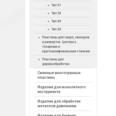
Тип 31
Тип 36
Тип 49
Тип 50
Пластины для сверл, зенкеров
и разверток. Центры к
токарным и
круглошлифовальным станкам
Пластины для
деревообработки
Cменные многогранные
пластины
Изделия для монолитного
инструмента
Изделия для обработки
металлов давлением
Изделия для бурения