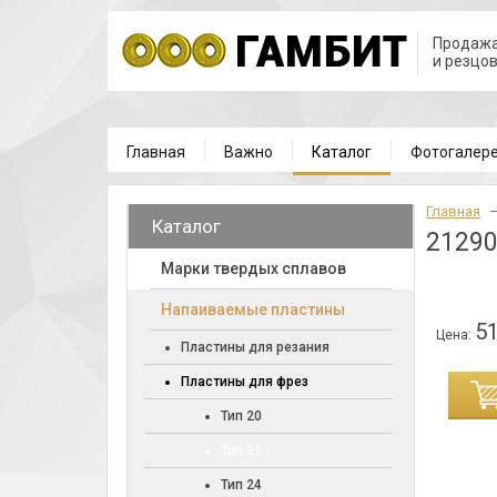
Продажа
и резцо
Главная
Важно
Каталог
Фотогалер
Главная
Каталог
2129
Марки твердых сплавов
Напаиваемые пластины
51
Цена:
Пластины для резания
Пластины для фрез
ИНУ
Тип 20
Тип 21
Тип 24