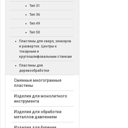
Тип 31
Тип 36
Тип 49
Тип 50
Пластины для сверл, зенкеров
и разверток. Центры к
токарным и
круглошлифовальным станкам
Пластины для
деревообработки
Cменные многогранные
пластины
Изделия для монолитного
инструмента
Изделия для обработки
металлов давлением
Изделия для бурения