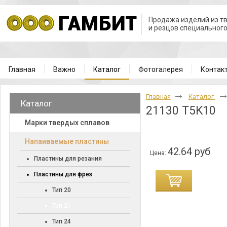
Продажа изделий из т
и резцов специальног
Главная
Важно
Каталог
Фотогалерея
Контак
Главная
Каталог
Каталог
21130 T5K10
Марки твердых сплавов
Напаиваемые пластины
42.64 руб
Цена:
Пластины для резания
Пластины для фрез
Тип 20
Тип 21
Тип 24