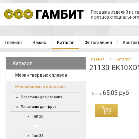
Продажа изделий из т
и резцов специальног
Главная
Важно
Каталог
Фотогалерея
Контак
Главная
Каталог
Каталог
21130 BK10X
Марки твердых сплавов
Напаиваемые пластины
65.03 руб
Цена:
Пластины для резания
Пластины для фрез
Тип 20
Тип 21
Тип 24