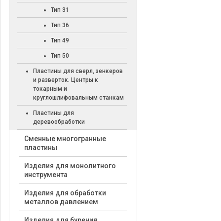
Тип 31
Тип 36
Тип 49
Тип 50
Пластины для сверл, зенкеров
и разверток. Центры к
токарным и
круглошлифовальным станкам
Пластины для
деревообработки
Cменные многогранные
пластины
Изделия для монолитного
инструмента
Изделия для обработки
металлов давлением
Изделия для бурения