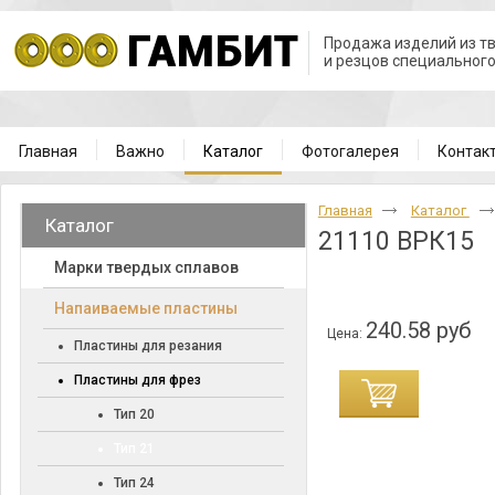
Продажа изделий из т
и резцов специальног
Главная
Важно
Каталог
Фотогалерея
Контак
Главная
Каталог
Каталог
21110 ВРК15
Марки твердых сплавов
Напаиваемые пластины
240.58 руб
Цена:
Пластины для резания
Пластины для фрез
Тип 20
Тип 21
Тип 24