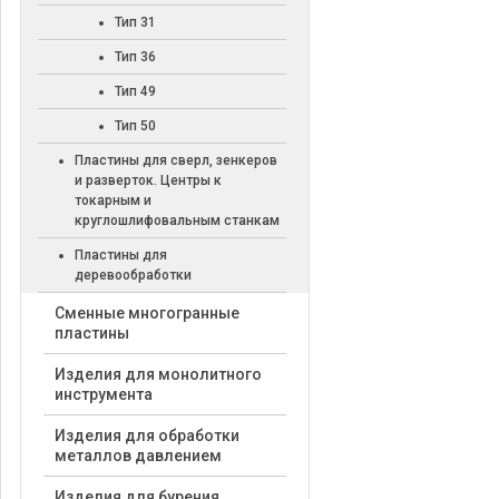
Тип 31
Тип 36
Тип 49
Тип 50
Пластины для сверл, зенкеров
и разверток. Центры к
токарным и
круглошлифовальным станкам
Пластины для
деревообработки
Cменные многогранные
пластины
Изделия для монолитного
инструмента
Изделия для обработки
металлов давлением
Изделия для бурения