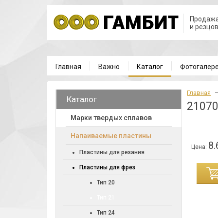
Продажа
и резцо
Главная
Важно
Каталог
Фотогалер
Главная
Каталог
21070
Марки твердых сплавов
Напаиваемые пластины
8.
Цена:
Пластины для резания
Пластины для фрез
ИНУ
Тип 20
Тип 21
Тип 24