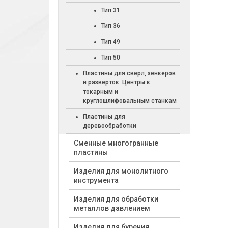
Тип 31
Тип 36
Тип 49
Тип 50
Пластины для сверл, зенкеров
и разверток. Центры к
токарным и
круглошлифовальным станкам
Пластины для
деревообработки
Cменные многогранные
пластины
Изделия для монолитного
инструмента
Изделия для обработки
металлов давлением
Изделия для бурения