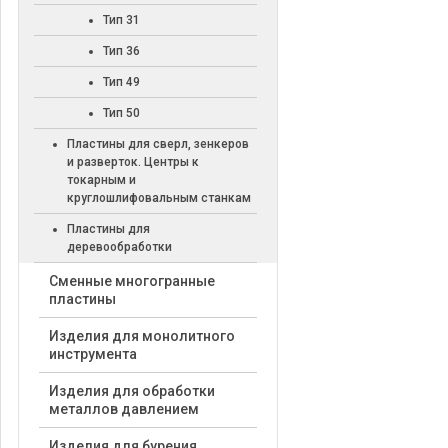
Тип 31
Тип 36
Тип 49
Тип 50
Пластины для сверл, зенкеров
и разверток. Центры к
токарным и
круглошлифовальным станкам
Пластины для
деревообработки
Cменные многогранные
пластины
Изделия для монолитного
инструмента
Изделия для обработки
металлов давлением
Изделия для бурения