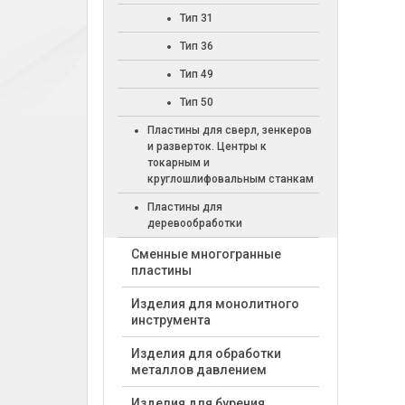
Тип 31
Тип 36
Тип 49
Тип 50
Пластины для сверл, зенкеров
и разверток. Центры к
токарным и
круглошлифовальным станкам
Пластины для
деревообработки
Cменные многогранные
пластины
Изделия для монолитного
инструмента
Изделия для обработки
металлов давлением
Изделия для бурения