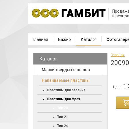
Продажа
и резцо
Главная
Важно
Каталог
Фотогалер
Главная
Каталог
2009
Марки твердых сплавов
Напаиваемые пластины
1 
Цена:
Пластины для резания
Пластины для фрез
ИНУ
Тип 20
Тип 21
Тип 24