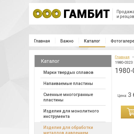
Продажа
и резцо
Главная
Важно
Каталог
Фотогалер
Главная
Каталог
1980-0323
1980-
Марки твердых сплавов
Напаиваемые пластины
3 
Cменные многогранные
Цена:
пластины
ИНУ
Изделия для монолитного
инструмента
Изделия для обработки
металлов давлением