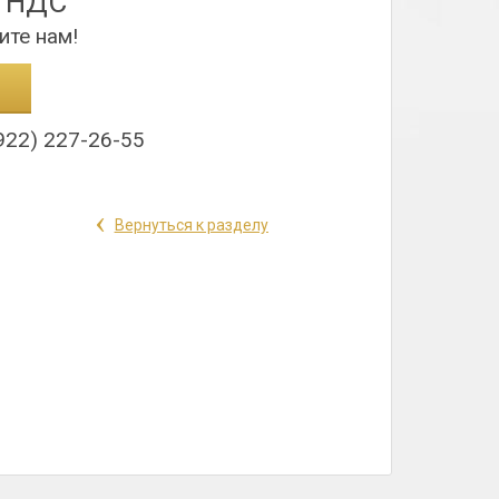
з НДС
ите нам!
922) 227-26-55
‹
Вернуться к разделу