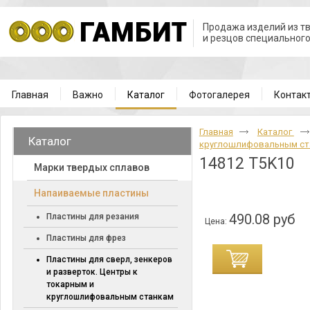
Продажа изделий из т
и резцов специальног
Главная
Важно
Каталог
Фотогалерея
Контак
Главная
Каталог
Каталог
круглошлифовальным с
14812 T5K10
Марки твердых сплавов
Напаиваемые пластины
490.08 руб
Пластины для резания
Цена:
Пластины для фрез
Пластины для сверл, зенкеров
и разверток. Центры к
токарным и
круглошлифовальным станкам