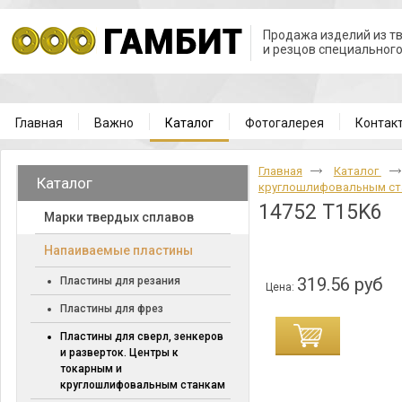
Продажа изделий из т
и резцов специальног
Главная
Важно
Каталог
Фотогалерея
Контак
Главная
Каталог
Каталог
круглошлифовальным с
14752 T15K6
Марки твердых сплавов
Напаиваемые пластины
319.56 руб
Пластины для резания
Цена:
Пластины для фрез
Пластины для сверл, зенкеров
и разверток. Центры к
токарным и
круглошлифовальным станкам