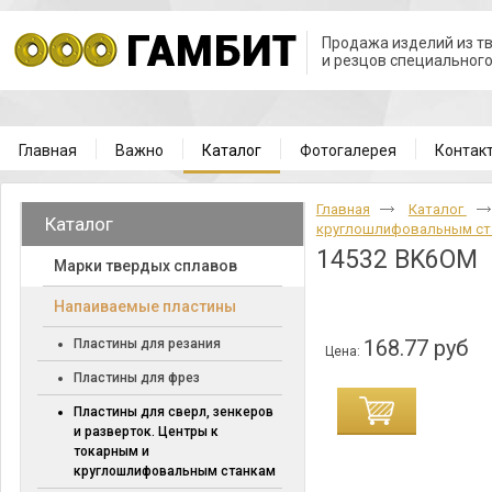
Продажа изделий из т
и резцов специальног
Главная
Важно
Каталог
Фотогалерея
Контак
Главная
Каталог
Каталог
круглошлифовальным с
14532 BK6OM
Марки твердых сплавов
Напаиваемые пластины
168.77 руб
Пластины для резания
Цена:
Пластины для фрез
Пластины для сверл, зенкеров
и разверток. Центры к
токарным и
круглошлифовальным станкам